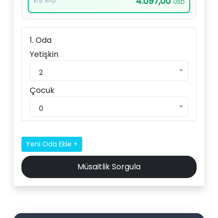
4.097,00
KIŞI BAŞI
USD
1. Oda
Yetişkin
2
Çocuk
0
Yeni Oda Ekle +
Müsaitlik Sorgula