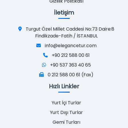
Gizlilik Politikası
İletişim
Turgut Özel Millet Caddesi No:73 Daire:8
Findikzade-Fatih / İSTANBUL
info@elegancetur.com
+90 212 588 00 61
+90 537 363 40 65
0 212 588 00 61 (Fax)
Hızlı Linkler
Yurt İçi Turlar
Yurt Dışı Turlar
Gemi Turları