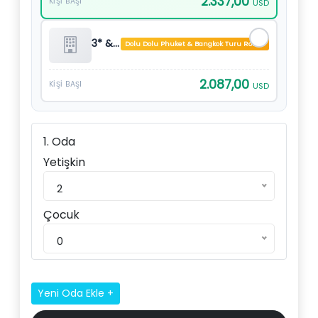
2.337,00
KIŞI BAŞI
USD
3* & 4* Oteller Vb.
Dolu Dolu Phuket & Bangkok Turu Rotası
2.087,00
KIŞI BAŞI
USD
1. Oda
Yetişkin
2
Çocuk
0
Yeni Oda Ekle +