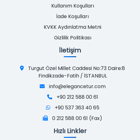
Kullanım Koşulları
İade Koşulları
KVKK Aydınlatma Metni
Gizlilik Politikası
İletişim
Turgut Özel Millet Caddesi No:73 Daire:8
Findikzade-Fatih / İSTANBUL
info@elegancetur.com
+90 212 588 00 61
+90 537 363 40 65
0 212 588 00 61 (Fax)
Hızlı Linkler