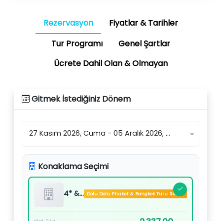
Rezervasyon
Fiyatlar & Tarihler
Tur Programı
Genel Şartlar
Ücrete Dahil Olan & Olmayan
Gitmek İstediğiniz Dönem
27 Kasım 2026, Cuma - 05 Aralık 2026, Cumartesi (2 konaklama seçeneği) - 2.087,00 USD'den başlayan
Konaklama Seçimi
4* & 5* Oteller Vb.
Dolu Dolu Phuket & Bangkok Turu Rotası